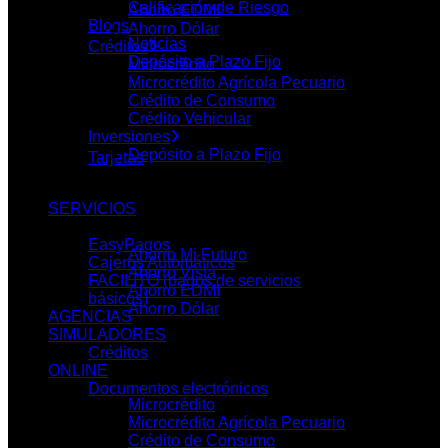
Calificación de Riesgo
Ahorro EDMI
Blogs
Ahorro Dólar
Noticias
Créditos
Depósito a Plazo Fijo
Microcrédito
Microcrédito Agrícola Pecuario
PRODUCTOS
Crédito de Consumo
Crédito Vehicular
Inversiones
Depósito a Plazo Fijo
Tarjetas
Ahorros
SERVICIOS
EasyPagos
Ahorro Mi Futuro
Cajeros Automáticos
Ahorro Vista
FACILITO (pagos de servicios
Ahorro EDMI
básicos)
Ahorro Dólar
AGENCIAS
SIMULADORES
Créditos
Créditos
ONLINE
Documentos electrónicos
Microcrédito
Microcrédito Agrícola Pecuario
Crédito de Consumo