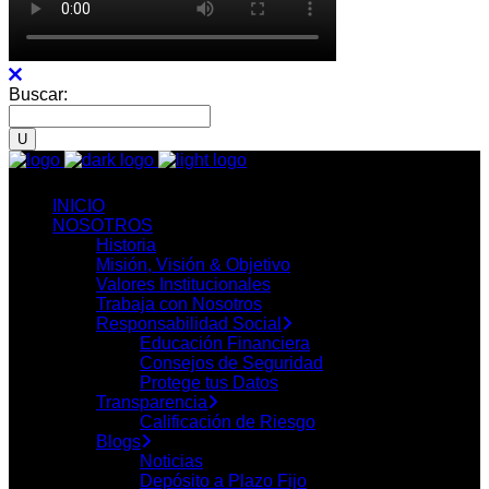
Buscar:
INICIO
NOSOTROS
Historia
Misión, Visión & Objetivo
Valores Institucionales
Trabaja con Nosotros
Responsabilidad Social
Educación Financiera
Consejos de Seguridad
Protege tus Datos
Transparencia
Calificación de Riesgo
Blogs
Noticias
Depósito a Plazo Fijo