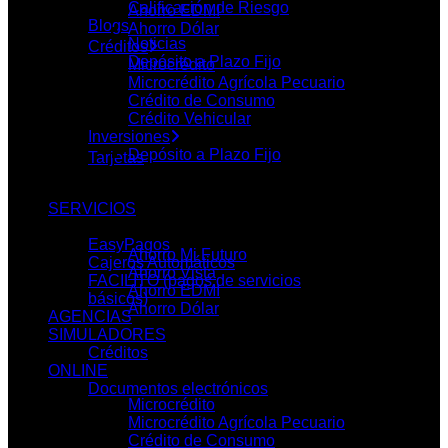
Calificación de Riesgo
Ahorro EDMI
Blogs
Ahorro Dólar
Noticias
Créditos
Depósito a Plazo Fijo
Microcrédito
Microcrédito Agrícola Pecuario
PRODUCTOS
Crédito de Consumo
Crédito Vehicular
Inversiones
Depósito a Plazo Fijo
Tarjetas
Ahorros
SERVICIOS
EasyPagos
Ahorro Mi Futuro
Cajeros Automáticos
Ahorro Vista
FACILITO (pagos de servicios
Ahorro EDMI
básicos)
Ahorro Dólar
AGENCIAS
SIMULADORES
Créditos
Créditos
ONLINE
Documentos electrónicos
Microcrédito
Microcrédito Agrícola Pecuario
Crédito de Consumo