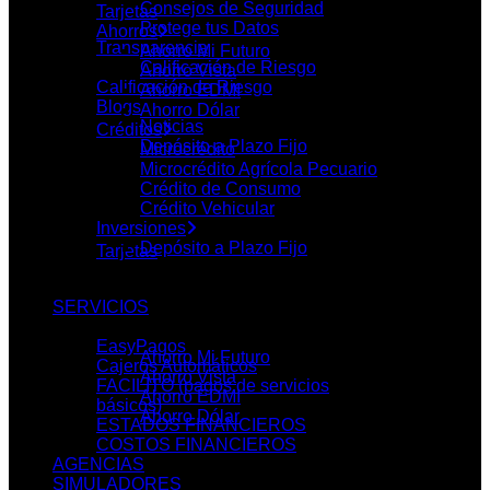
Consejos de Seguridad
Tarjetas
Protege tus Datos
Ahorros
Transparencia
Ahorro Mi Futuro
Calificación de Riesgo
Ahorro Vista
Calificación de Riesgo
Ahorro EDMI
Blogs
Ahorro Dólar
Noticias
Créditos
Depósito a Plazo Fijo
Microcrédito
Microcrédito Agrícola Pecuario
PRODUCTOS
Crédito de Consumo
Crédito Vehicular
Inversiones
Depósito a Plazo Fijo
Tarjetas
Ahorros
SERVICIOS
EasyPagos
Ahorro Mi Futuro
Cajeros Automáticos
Ahorro Vista
FACILITO (pagos de servicios
Ahorro EDMI
básicos)
Ahorro Dólar
ESTADOS FINANCIEROS
COSTOS FINANCIEROS
Créditos
AGENCIAS
SIMULADORES