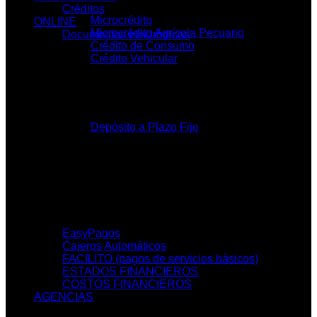
Créditos
Microcrédito
ONLINE
Microcrédito Agrícola Pecuario
Documentos electrónicos
Crédito de Consumo
Crédito Vehicular
Inversiones
Depósito a Plazo Fijo
SERVICIOS
EasyPagos
Cajeros Automáticos
FACILITO (pagos de servicios básicos)
ESTADOS FINANCIEROS
COSTOS FINANCIEROS
AGENCIAS