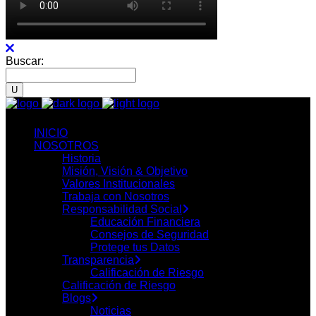
Buscar:
INICIO
NOSOTROS
Historia
Misión, Visión & Objetivo
Valores Institucionales
Trabaja con Nosotros
Responsabilidad Social
Educación Financiera
Consejos de Seguridad
Protege tus Datos
Transparencia
Calificación de Riesgo
Calificación de Riesgo
Blogs
Noticias